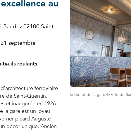
l'excellence au
é-Baudez 02100 Saint-
 21 septembre
uteuils roulants.
’architecture ferroviaire
le buffet de la gare © Ville de S
are de Saint-Quentin,
ues et inaugurée en 1926.
e la gare est un joyau
-verrier picard Auguste
 un décor unique. Ancien