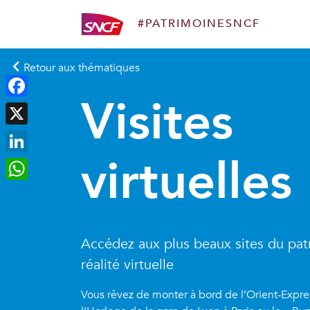
#PATRIMOINESNCF
Aller au contenu
Retour aux thématiques
Visites
Facebook
X
virtuelles
LinkedIn
WhatsApp
Accédez aux plus beaux sites du pa
réalité virtuelle
Vous rêvez de monter à bord de l’Orient-Express