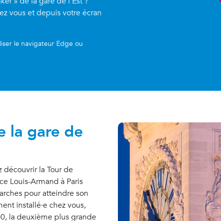
ker » de la gare de l’Est ?
ez vous et depuis votre écran
iliser le navigateur Edge ou
e la gare de
z découvrir la Tour de
ace Louis-Armand à Paris
arches pour atteindre son
ent installé·e chez vous,
900, la deuxième plus grande