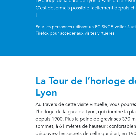
l’Horloge de la gare de Lyon à Paris ou le « Bun
C’est désormais possible facilement depuis ch
!
Pour les personnes utilisant un PC SNCF, veillez à ut
Firefox pour accéder aux visites virtuelles.
La Tour de l’horloge d
Lyon
Au travers de cette visite virtuelle, vous pourre
l’horloge de la gare de Lyon, qui domine la pl
depuis 1900. Plus la peine de gravir ses 370 m
sommet, à 61 mètres de hauteur : confortablem
découvrez les secrets de celle qui était, en 1