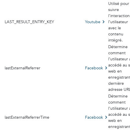
Utilisé pour
suivre
l’interactio
LAST_RESULT_ENTRY_KEY
Youtube
l’utilisateur
avec le
contenu
intégré.
Détermine
comment
l’utilisateur 
accédé au s
lastExternalReferrer
Facebook
web en
enregistran
dernière
adresse UR
Détermine
comment
l’utilisateur 
accédé au s
lastExternalReferrerTime
Facebook
web en
enregistran