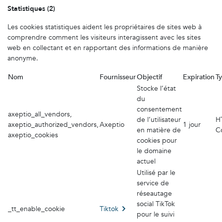
Statistiques (2)
Les cookies statistiques aident les propriétaires de sites web à
comprendre comment les visiteurs interagissent avec les sites
web en collectant et en rapportant des informations de manière
anonyme.
Nom
Fournisseur
Objectif
Expiration
T
Stocke l’état
du
consentement
axeptio_all_vendors,
de l’utilisateur
H
axeptio_authorized_vendors,
Axeptio
1 jour
en matière de
C
axeptio_cookies
cookies pour
le domaine
actuel
Utilisé par le
service de
réseautage
social TikTok
_tt_enable_cookie
Tiktok
pour le suivi