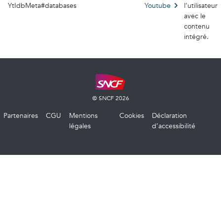
YtIdbMeta#databases
Youtube
l’utilisateur
avec le
contenu
intégré.
© SNCF 2026
Partenaires
CGU
Mentions
Cookies
Déclaration
légales
d’accessibilité