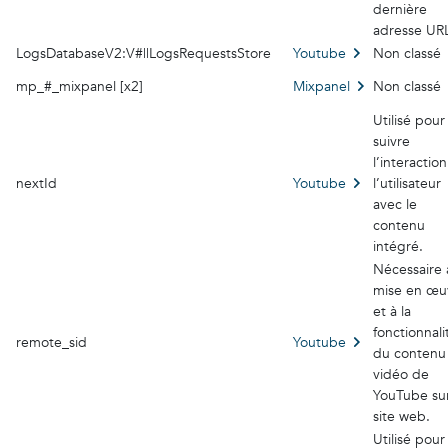
dernière
adresse UR
LogsDatabaseV2:V#||LogsRequestsStore
Youtube
Non classé
mp_#_mixpanel [x2]
Mixpanel
Non classé
Utilisé pour
suivre
l’interactio
nextId
Youtube
l’utilisateur
avec le
contenu
intégré.
Nécessaire 
mise en œu
et à la
fonctionnali
remote_sid
Youtube
du contenu
vidéo de
YouTube sur
site web.
Utilisé pour