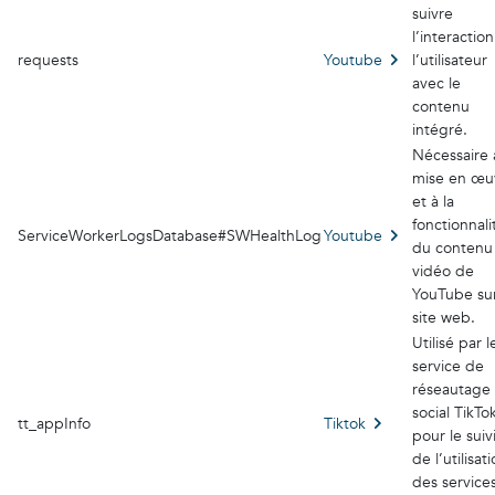
suivre
l’interactio
requests
Youtube
l’utilisateur
avec le
contenu
intégré.
Nécessaire 
mise en œu
et à la
fonctionnali
ServiceWorkerLogsDatabase#SWHealthLog
Youtube
du contenu
vidéo de
YouTube sur
site web.
Utilisé par l
service de
réseautage
social TikTo
tt_appInfo
Tiktok
pour le suiv
de l’utilisat
des service