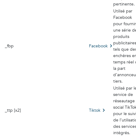
pertinente.
Utilisé par
Facebook
pour fournir
une série d
produits
publicitaire
_fbp
Facebook
tels que de
enchères e
temps réel
la part
d’annonceu
tiers.
Utilisé par l
service de
réseautage
social TikTo
_ttp [x2]
Tiktok
pour le suiv
de l’utilisat
des service
intégrés.