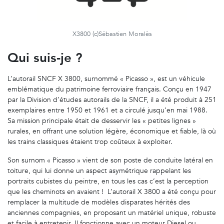
X3800 (c)Sébastien Moralès
Qui suis-je ?
L’autorail SNCF X 3800, surnommé « Picasso », est un véhicule
emblématique du patrimoine ferroviaire français. Conçu en 1947
par la Division d’études autorails de la SNCF, il a été produit à 251
exemplaires entre 1950 et 1961 et a circulé jusqu’en mai 1988.
Sa mission principale était de desservir les « petites lignes »
rurales, en offrant une solution légère, économique et fiable, là où
les trains classiques étaient trop coûteux à exploiter.
Son surnom « Picasso » vient de son poste de conduite latéral en
toiture, qui lui donne un aspect asymétrique rappelant les
portraits cubistes du peintre, en tous les cas c’est la perception
que les cheminots en avaient ! L’autorail X 3800 a été conçu pour
remplacer la multitude de modèles disparates hérités des
anciennes compagnies, en proposant un matériel unique, robuste
et facile à entretenir. Il fonctionne avec un moteur Diesel ou