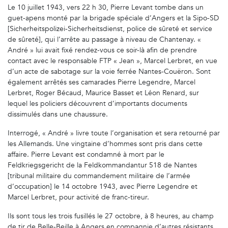
Le 10 juillet 1943, vers 22 h 30, Pierre Levant tombe dans un
guet-apens monté par la brigade spéciale d’Angers et la Sipo-SD
[Sicherheitspolizei-Sicherheitsdienst, police de sûreté et service
de sûreté], qui l’arrête au passage à niveau de Chantenay. «
André » lui avait fixé rendez-vous ce soir-là afin de prendre
contact avec le responsable FTP « Jean », Marcel Lerbret, en vue
d’un acte de sabotage sur la voie ferrée Nantes-Couëron. Sont
également arrêtés ses camarades Pierre Legendre, Marcel
Lerbret, Roger Bécaud, Maurice Basset et Léon Renard, sur
lequel les policiers découvrent d’importants documents
dissimulés dans une chaussure.
Interrogé, « André » livre toute l’organisation et sera retourné par
les Allemands. Une vingtaine d’hommes sont pris dans cette
affaire. Pierre Levant est condamné à mort par le
Feldkriegsgericht de la Feldkommandantur 518 de Nantes
[tribunal militaire du commandement militaire de l’armée
d’occupation] le 14 octobre 1943, avec Pierre Legendre et
Marcel Lerbret, pour activité de franc-tireur.
Ils sont tous les trois fusillés le 27 octobre, à 8 heures, au champ
de tir de Belle-Beille à Angers en compagnie d’autres résistants