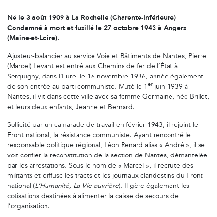
Né le 3 août 1909 à La Rochelle (Charente-Inférieure)
Condamné à mort et fusillé le 27 octobre 1943 à Angers
(Maine-et-Loire).
Ajusteur-balancier au service Voie et Bâtiments de Nantes, Pierre
(Marcel) Levant est entré aux Chemins de fer de l’État à
Serquigny, dans l’Eure, le 16 novembre 1936, année également
er
de son entrée au parti communiste. Muté le 1
juin 1939 à
Nantes, il vit dans cette ville avec sa femme Germaine, née Brillet,
et leurs deux enfants, Jeanne et Bernard.
Sollicité par un camarade de travail en février 1943, il rejoint le
Front national, la résistance communiste. Ayant rencontré le
responsable politique régional, Léon Renard alias « André », il se
voit confier la reconstitution de la section de Nantes, démantelée
par les arrestations. Sous le nom de « Marcel », il recrute des
militants et diffuse les tracts et les journaux clandestins du Front
national (
L’Humanité, La Vie ouvrière
). Il gère également les
cotisations destinées à alimenter la caisse de secours de
l’organisation.