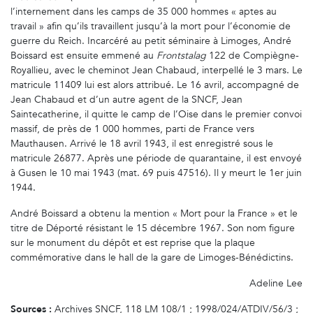
l’internement dans les camps de 35 000 hommes « aptes au
travail » afin qu’ils travaillent jusqu’à la mort pour l’économie de
guerre du Reich. Incarcéré au petit séminaire à Limoges, André
Boissard est ensuite emmené au
Frontstalag
122 de Compiègne-
Royallieu, avec le cheminot Jean Chabaud, interpellé le 3 mars. Le
matricule 11409 lui est alors attribué. Le 16 avril, accompagné de
Jean Chabaud et d’un autre agent de la SNCF, Jean
Saintecatherine, il quitte le camp de l’Oise dans le premier convoi
massif, de près de 1 000 hommes, parti de France vers
Mauthausen. Arrivé le 18 avril 1943, il est enregistré sous le
matricule 26877. Après une période de quarantaine, il est envoyé
à Gusen le 10 mai 1943 (mat. 69 puis 47516). Il y meurt le 1er juin
1944.
André Boissard a obtenu la mention « Mort pour la France » et le
titre de Déporté résistant le 15 décembre 1967. Son nom figure
sur le monument du dépôt et est reprise que la plaque
commémorative dans le hall de la gare de Limoges-Bénédictins.
Adeline Lee
Sources :
Archives SNCF, 118 LM 108/1 ; 1998/024/ATDIV/56/3 ;